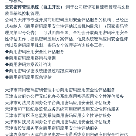
工作模式。
云安密评管理系统（自主开发）:
用于公司密评项目流程管理与文档
质量基线控制管理。
公司为天津市专业开展商用密码应用安全评估服务的机构，已经正
式被纳入《商用密码应用安全性评估试点机构目录》（国家密码管
理局第42号公告），可以面向全国、全社会开展商用密码应用安全
性评估工作，提供密码应用方案评估、信息系统密码应用安全性评
估以及密码应用规划、密码安全管理等咨询服务工作。
◆商用密码应用安全性评估服务
◆商用密码应用咨询与培训
◆商用密码方案设计咨询
◆商用密码保密系统建设过程跟踪与保障
◆商用密码应用应急评估
天津市商用密码密钥管理中心商用密码应用安全性评估服务
天津市政府办公厅无纸化办公系统商用密码应用安全性评估服务
天津市司法局协同办公平台商用密码应用安全性评估服务
天津市和平区纪委监督业务系统商用密码应用安全性评估服务
天津市西青区应急监测系统商用密码应用安全性评估服务
天津市科技局协同办公平台商用密码应用安全性评估服务
天津市投资服务平台商用密码应用安全性评估服务
天津农商银行天津市惠民惠农一卡通系统商用密码应用安全性评估