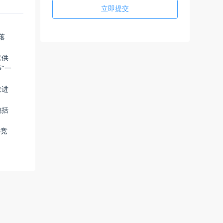
立即提交
落
提供
“一
效进
包括
心竞